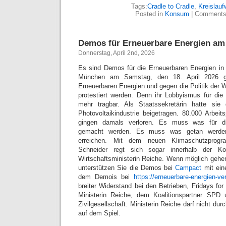
Tags:
Cradle to Cradle
,
Kreislauf
Posted in
Konsum
|
Comments
Demos für Erneuerbare Energien am 
Donnerstag, April 2nd, 2026
Es sind Demos für die Erneuerbaren Energien in
München am Samstag, den 18. April 2026 gep
Erneuerbaren Energien und gegen die Politik der W
protestiert werden. Denn ihr Lobbyismus für die 
mehr tragbar. Als Staatssekretärin hatte si
Photovoltaikindustrie beigetragen. 80.000 Arbeit
gingen damals verloren. Es muss was für di
gemacht werden. Es muss was getan werden
erreichen. Mit dem neuen Klimaschutzprogr
Schneider regt sich sogar innerhalb der Ko
Wirtschaftsministerin Reiche. Wenn möglich gehe
unterstützen Sie die Demos bei
Campact
mit ein
dem Demois bei
https://erneuerbare-energien-ver
breiter Widerstand bei den Betrieben, Fridays for
Ministerin Reiche, dem Koalitionspartner SPD
Zivilgesellschaft. Ministerin Reiche darf nicht du
auf dem Spiel.