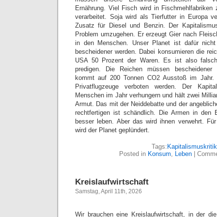
Ernährung. Viel Fisch wird in Fischmehlfabriken 
verarbeitet. Soja wird als Tierfutter in Europa v
Zusatz für Diesel und Benzin. Der Kapitalismus
Problem umzugehen. Er erzeugt Gier nach Fleisch 
in den Menschen. Unser Planet ist dafür nich
bescheidener werden. Dabei konsumieren die rei
USA 50 Prozent der Waren. Es ist also falsch
predigen. Die Reichen müssen bescheidener 
kommt auf 200 Tonnen CO2 Ausstoß im Jahr. 
Privatflugzeuge verboten werden. Der Kapita
Menschen im Jahr verhungern und hält zwei Millia
Armut. Das mit der Neiddebatte und der angeblich
rechtfertigen ist schändlich. Die Armen in den 
besser leben. Aber das wird ihnen verwehrt. F
wird der Planet geplündert.
Tags:
Kapitalismuskritik
Posted in
Konsum
,
Leben
|
Comme
Kreislaufwirtschaft
Samstag, April 11th, 2026
Wir brauchen eine Kreislaufwirtschaft, in der die