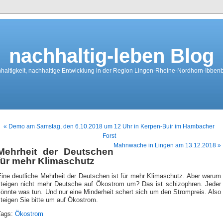
nachhaltig-leben Blog
haltigkeit, nachhaltige Entwicklung in der Region Lingen-Rheine-Nordhorn-Ibben
« Demo am Samstag, den 6.10.2018 um 12 Uhr in Kerpen-Buir im Hambacher
Forst
Mahnwache in Lingen am 13.12.2018 »
Mehrheit der Deutschen
für mehr Klimaschutz
Eine deutliche Mehrheit der Deutschen ist für mehr Klimaschutz. Aber warum
steigen nicht mehr Deutsche auf Ökostrom um? Das ist schizophren. Jeder
önnte was tun. Und nur eine Minderheit schert sich um den Strompreis. Also
teigen Sie bitte um auf Ökostrom.
Tags:
Ökostrom