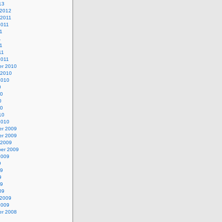
13
 2012
 2011
2011
1
1
11
11
2011
r 2010
 2010
2010
0
10
0
10
10
2010
r 2009
r 2009
 2009
er 2009
2009
9
09
9
09
09
 2009
2009
r 2008