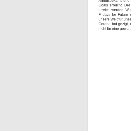
Armutsbekämpfung. 
Goals erreicht. De
erreicht werden. Wa
Fridays for Futur
unsere Welt für unse
Corona hat gezigt,
nicht für eine gewal