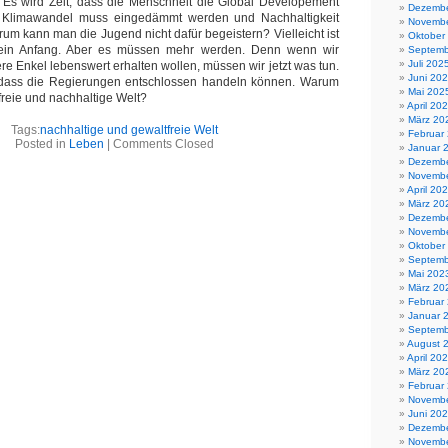
Es wird Zeit, dass die Menschheit die Global Developement
Dezembe
r Klimawandel muss eingedämmt werden und Nachhaltigkeit
Novembe
rum kann man die Jugend nicht dafür begeistern? Vielleicht ist
Oktober
e ein Anfang. Aber es müssen mehr werden. Denn wenn wir
Septemb
Juli 202
re Enkel lebenswert erhalten wollen, müssen wir jetzt was tun.
Juni 20
 dass die Regierungen entschlossen handeln können. Warum
Mai 202
tfreie und nachhaltige Welt?
April 20
März 20
Tags:
nachhaltige und gewaltfreie Welt
Februar
Posted in
Leben
|
Comments Closed
Januar 
Dezembe
Novembe
April 20
März 20
Dezembe
Novembe
Oktober
Septemb
Mai 202
März 20
Februar
Januar 
Septemb
August 
April 20
März 20
Februar
Novembe
Juni 20
Dezembe
Novembe