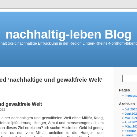
nachhaltig-leben Blog
haltigkeit, nachhaltige Entwicklung in der Region Lingen-Rheine-Nordhorn-Ibben
d ‘nachhaltige und gewaltfreie Welt’
Pages
Impress
d gewaltfreie Welt
Archives
2022
Juli 202
Juni 20
einer nachhaltigen und gewaltfreien Welt ohne Militär, Krieg,
Mai 202
April 20
Rohstoffplünderung, Hunger, Armut und menschengemachtem
März 20
an dieses Ziel erreichen? Ich suche Mitstreiter. Geld ist genug
Februar
uss es nur vom Militär umleiten in die Hunger- und
Januar 