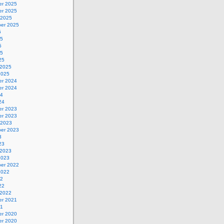
r 2025
r 2025
 2025
er 2025
5
25
5
25
25
 2025
2025
r 2024
r 2024
24
24
r 2023
r 2023
 2023
er 2023
3
23
 2023
2023
er 2022
2022
22
22
 2022
r 2021
21
r 2020
r 2020