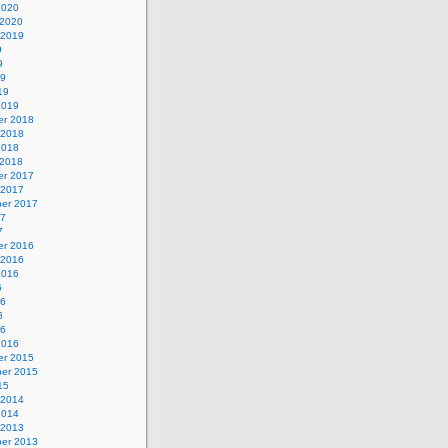
2020
 2020
 2019
9
9
19
19
2019
r 2018
 2018
2018
 2018
r 2017
 2017
er 2017
17
7
r 2016
 2016
2016
6
16
6
16
2016
r 2015
er 2015
15
 2014
2014
 2013
er 2013